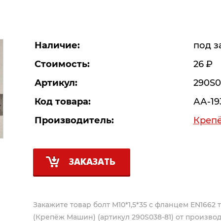
Наличие:
под з
Стоимость:
26
Р
Артикул:
290S0
Код товара:
АА-19
Производитель:
Креп
ЗАКАЗАТЬ
Закажите товар болт М10*1,5*35 с фланцем EN1662 т
(Крепёж Машин) (артикул 290S038-81) от произво