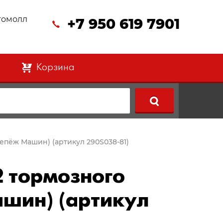
втомолл
+7 950 619 7901
Корзина
0
Крепёж Машин) (артикул 290S038-81)
2 тормозного
ашин) (артикул