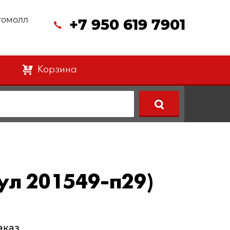
втомолл
+7 950 619 7901
Корзина
0
ул 201549-п29)
аказ