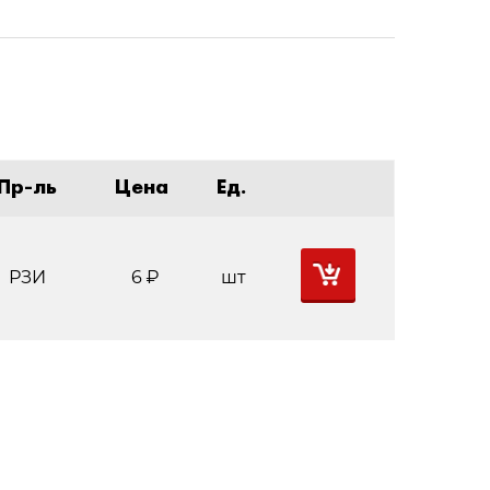
Пр-ль
Цена
Ед.
РЗИ
6
Р
шт