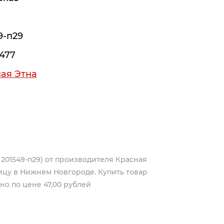
9-п29
477
ая Этна
л 201549-п29) от производителя
Красная
ицу в Нижнем Новгороде. Купить товар
жно по цене 47,00 рублей