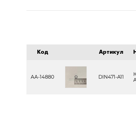
Код
Артикул
К
АА-14880
DIN471-A11
A