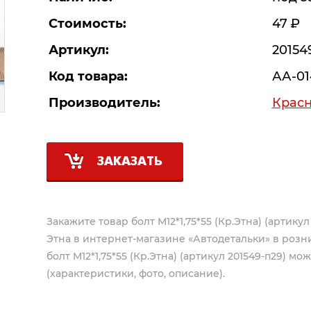
Стоимость:
47
Р
Артикул:
20154
Код товара:
АА-01
Производитель:
Красн
ЗАКАЗАТЬ
Закажите товар болт М12*1,75*55 (Кр.Этна) (артику
Этна
в интернет-магазине «Автодетальки» в розн
болт М12*1,75*55 (Кр.Этна) (артикул 201549-п29) мо
(характеристики, фото, описание).