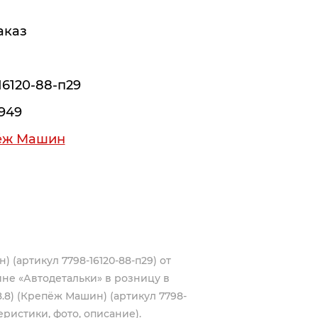
аказ
16120-88-п29
949
ёж Машин
) (артикул 7798-16120-88-п29) от
не «Автодетальки» в розницу в
8.8) (Крепёж Машин) (артикул 7798-
еристики, фото, описание).