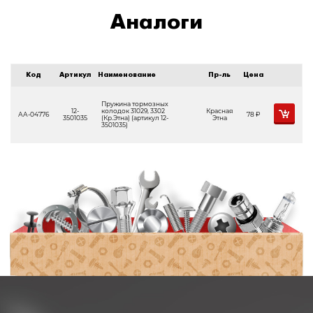
Аналоги
Код
Артикул
Наименование
Пр-ль
Цена
Пружина тормозных
12-
колодок 31029, 3302
Красная
АА-04776
78
Р
3501035
(Кр.Этна) (артикул 12-
Этна
3501035)