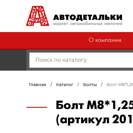
О компании
Главная
/
Каталог
/
Болты
/
Болт М8*1,2
Болт М8*1,2
(артикул 20