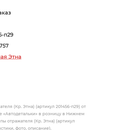
аказ
6-п29
757
ая Этна
еля (Кр. Этна) (артикул 201456-п29) от
е «Автодетальки» в розницу в Нижнем
пы отражателя (Кр. Этна) (артикул
стики, фото, описание).