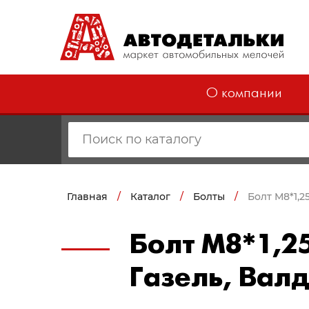
О компании
Главная
/
Каталог
/
Болты
/
Болт М8*1,2
Болт М8*1,25
Газель, Валд