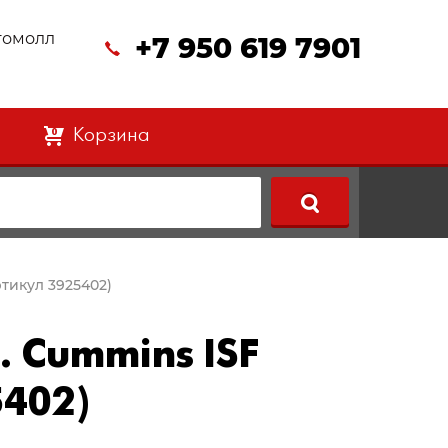
втомолл
+7 950 619 7901
Корзина
0
ртикул 3925402)
. Cummins ISF
5402)