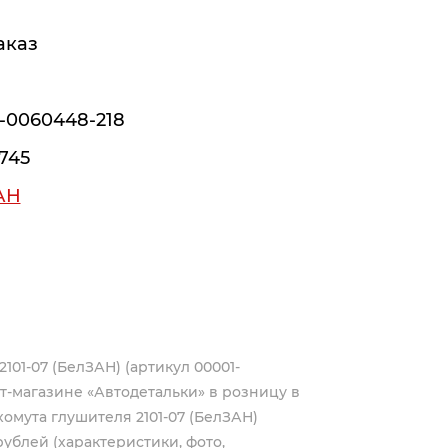
аказ
-0060448-218
745
АН
101-07 (БелЗАН) (артикул 00001-
т-магазине «Автодетальки» в розницу в
хомута глушителя 2101-07 (БелЗАН)
рублей (характеристики, фото,