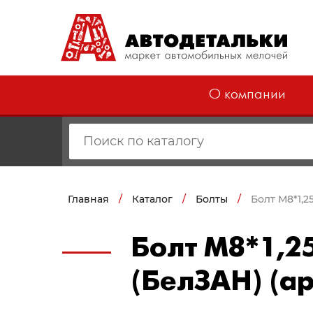
О компании
Главная
/
Каталог
/
Болты
/
Болт М8*1,2
Болт М8*1,2
(БелЗАН) (а