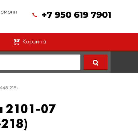
втомолл
+7 950 619 7901
Корзина
0
448-218)
я 2101-07
-218)