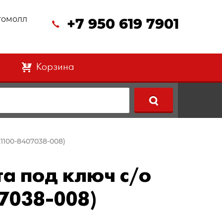
втомолл
+7 950 619 7901
Корзина
0
21100-8407038-008)
та под ключ с/о
7038-008)