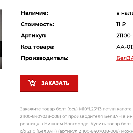
Наличие:
в нал
Стоимость:
11
Р
Артикул:
21100
Код товара:
АА-01
Производитель:
БелЗ
ЗАКАЗАТЬ
Закажите товар болт (ось) М10*1,25*13 петли капота
21100-8407038-008) от производителя
БелЗАН
в ин
розницу в Нижнем Новгороде. Купить товар болт (о
с/о 2110 (БелЗАН) (артикул 21100-8407038-008) мож