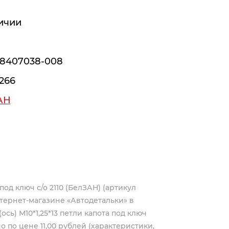
ичии
-8407038-008
266
АН
 под ключ с/о 2110 (БелЗАН) (артикул
тернет-магазине «Автодетальки» в
сь) М10*1,25*13 петли капота под ключ
но по цене 11,00 рублей (характеристики,