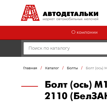
О компании
Главная
/
Каталог
/
Болты
/
Болт (ось) 
Болт (ось) М
2110 (БелЗА