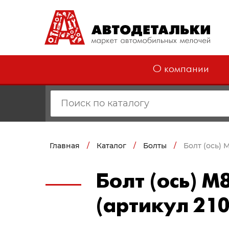
О компании
Главная
/
Каталог
/
Болты
/
Болт (ось) 
Болт (ось) М
(артикул 21