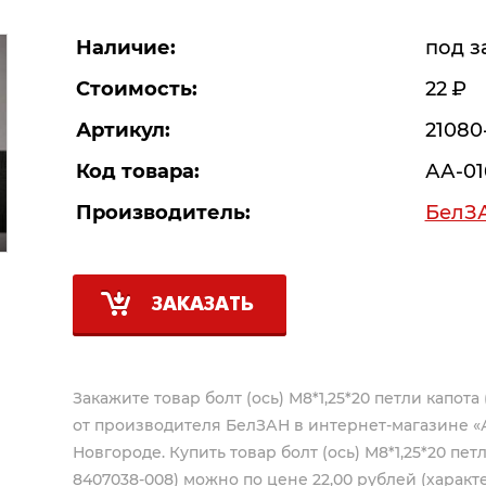
Наличие:
под з
Стоимость:
22
Р
Артикул:
21080
Код товара:
АА-01
Производитель:
БелЗ
ЗАКАЗАТЬ
Закажите товар болт (ось) М8*1,25*20 петли капота
от производителя
БелЗАН
в интернет-магазине «
Новгороде. Купить товар болт (ось) М8*1,25*20 пет
8407038-008) можно по цене 22,00 рублей (характе