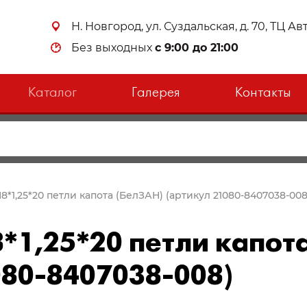
Н. Новгород, ул. Суздальская, д. 70, ТЦ А
Без выходных
с 9:00 до 21:00
Каталог
Галерея
Контакты
М8*1,25*20 петли капота (БелЗАН) (артикул 21080-8407038-008
8*1,25*20 петли капот
080-8407038-008)