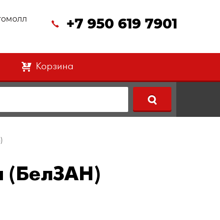
втомолл
+7 950 619 7901
Корзина
0
)
а (БелЗАН)