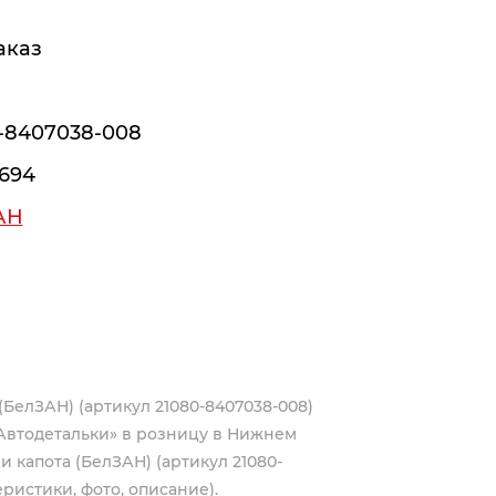
аказ
-8407038-008
694
АН
 (БелЗАН) (артикул 21080-8407038-008)
Автодетальки» в розницу в Нижнем
ли капота (БелЗАН) (артикул 21080-
ристики, фото, описание).