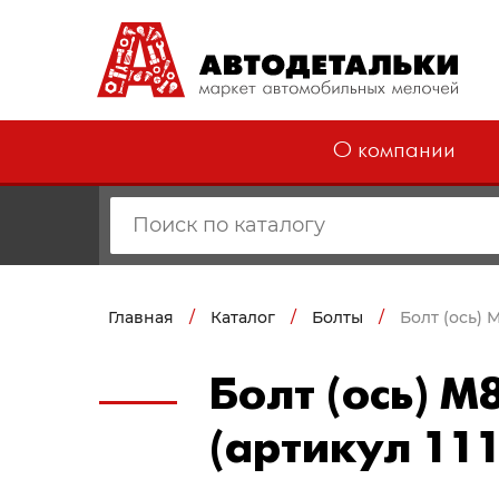
О компании
Главная
/
Каталог
/
Болты
/
Болт (ось) 
Болт (ось) М
(артикул 11