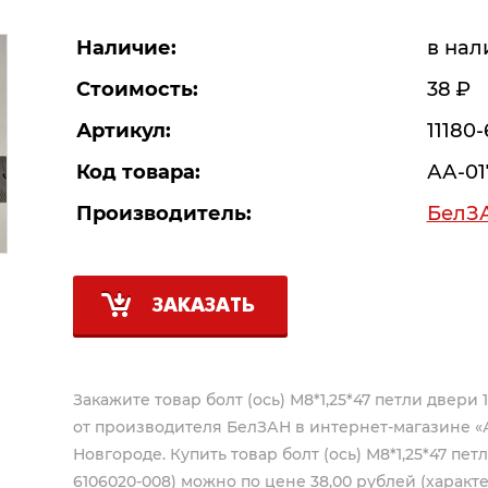
Наличие:
в нал
Стоимость:
38
Р
Артикул:
11180
Код товара:
АА-01
Производитель:
БелЗ
ЗАКАЗАТЬ
Закажите товар болт (ось) М8*1,25*47 петли двери 1
от производителя
БелЗАН
в интернет-магазине «
Новгороде. Купить товар болт (ось) М8*1,25*47 петл
6106020-008) можно по цене 38,00 рублей (характе