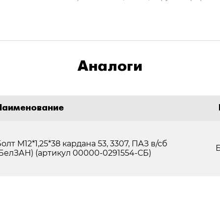
Аналоги
Наименование
олт М12*1,25*38 кардана 53, 3307, ПАЗ в/сб
(БелЗАН) (артикул 00000-0291554-СБ)