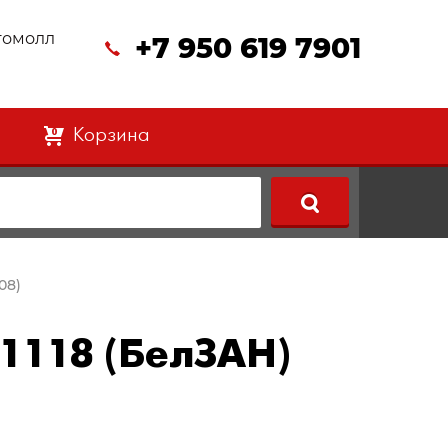
втомолл
+7 950 619 7901
Корзина
0
08)
 1118 (БелЗАН)