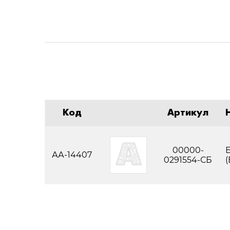
Код
Артикул
00000-
Б
АА-14407
0291554-СБ