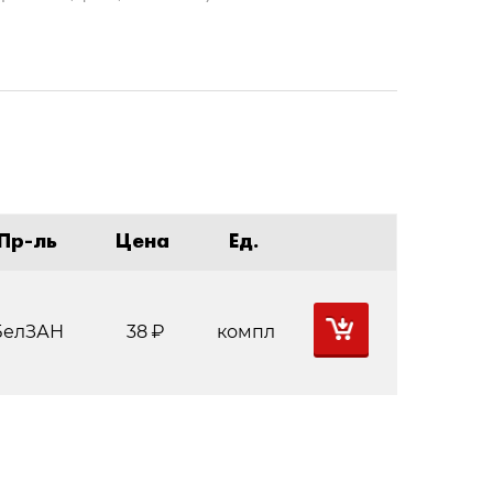
Пр-ль
Цена
Ед.
БелЗАН
38
Р
компл