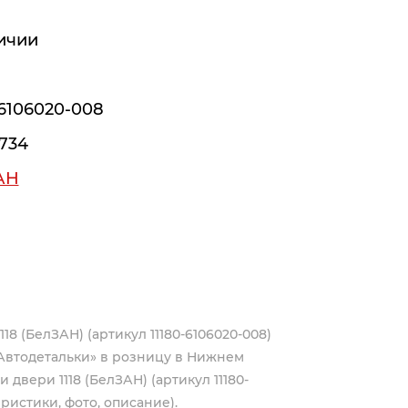
ичии
-6106020-008
734
АН
118 (БелЗАН) (артикул 11180-6106020-008)
Автодетальки» в розницу в Нижнем
и двери 1118 (БелЗАН) (артикул 11180-
ристики, фото, описание).