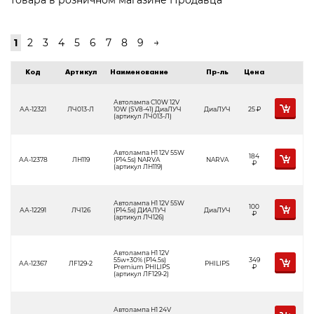
товара в розничном магазине Продавца
1
2
3
4
5
6
7
8
9
→
Код
Артикул
Наименование
Пр-ль
Цена
Автолампа C10W 12V
АА-12321
ЛЧ013-Л
10W (SV8-41) ДиаЛУЧ
ДиаЛУЧ
25
Р
(артикул ЛЧ013-Л)
Автолампа H1 12V 55W
184
АА-12378
ЛН119
(P14.5s) NARVA
NARVA
Р
(артикул ЛН119)
Автолампа H1 12V 55W
100
АА-12291
ЛЧ126
(P14.5s) ДИАЛУЧ
ДиаЛУЧ
Р
(артикул ЛЧ126)
Автолампа H1 12V
55w+30% (P14.5s)
349
АА-12367
ЛF129-2
PHILIPS
Premium PHILIPS
Р
(артикул ЛF129-2)
Автолампа H1 24V