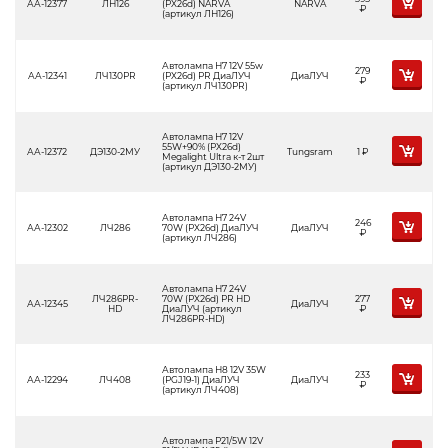
АА-12377
ЛН126
(PX26d) NARVA
NARVA
Р
(артикул ЛН126)
Автолампа H7 12V 55w
279
АА-12341
ЛЧ130PR
(PX26d) PR ДиаЛУЧ
ДиаЛУЧ
Р
(артикул ЛЧ130PR)
Автолампа H7 12V
55W+90% (PX26d)
АА-12372
ДЭ130-2МУ
Tungsram
1
Р
Megalight Ultra к-т 2шт
(артикул ДЭ130-2МУ)
Автолампа H7 24V
246
АА-12302
ЛЧ286
70W (PX26d) ДиаЛУЧ
ДиаЛУЧ
Р
(артикул ЛЧ286)
Автолампа H7 24V
ЛЧ286PR-
70W (РX26d) PR HD
277
АА-12345
ДиаЛУЧ
HD
ДиаЛУЧ (артикул
Р
ЛЧ286PR-HD)
Автолампа H8 12V 35W
233
АА-12294
ЛЧ408
(PGJ19-1) ДиаЛУЧ
ДиаЛУЧ
Р
(артикул ЛЧ408)
Автолампа P21/5W 12V