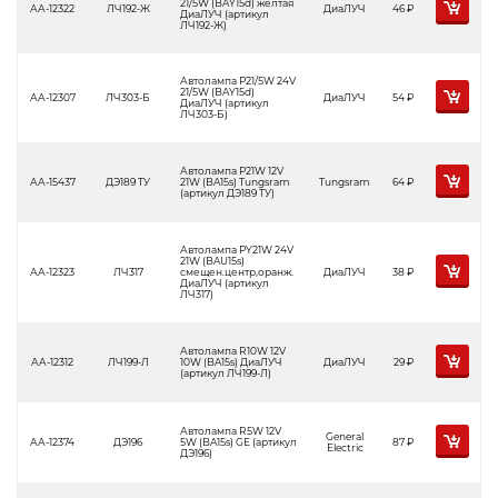
21/5W (BAY15d) желтая
АА-12322
ЛЧ192-Ж
ДиаЛУЧ
46
Р
ДиаЛУЧ (артикул
ЛЧ192-Ж)
Автолампа P21/5W 24V
21/5W (BAY15d)
АА-12307
ЛЧ303-Б
ДиаЛУЧ
54
Р
ДиаЛУЧ (артикул
ЛЧ303-Б)
Автолампа P21W 12V
АА-15437
ДЭ189 ТУ
21W (BA15s) Tungsram
Tungsram
64
Р
(артикул ДЭ189 ТУ)
Автолампа PY21W 24V
21W (BAU15s)
АА-12323
ЛЧ317
смещен.центр,оранж.
ДиаЛУЧ
38
Р
ДиаЛУЧ (артикул
ЛЧ317)
Автолампа R10W 12V
АА-12312
ЛЧ199-Л
10W (BA15s) ДиаЛУЧ
ДиаЛУЧ
29
Р
(артикул ЛЧ199-Л)
Автолампа R5W 12V
General
АА-12374
ДЭ196
5W (BA15s) GE (артикул
87
Р
Electric
ДЭ196)