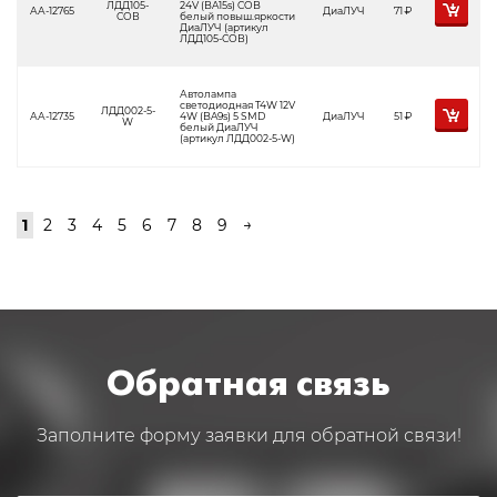
ЛДД105-
24V (BA15s) COB
АА-12765
ДиаЛУЧ
71
Р
СОВ
белый повыш.яркости
ДиаЛУЧ (артикул
ЛДД105-СОВ)
Автолампа
светодиодная T4W 12V
ЛДД002-5-
АА-12735
4W (BA9s) 5 SMD
ДиаЛУЧ
51
Р
W
белый ДиаЛУЧ
(артикул ЛДД002-5-W)
1
2
3
4
5
6
7
8
9
→
Обратная связь
Заполните форму заявки для обратной связи!