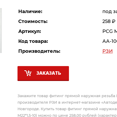
Наличие:
под з
Стоимость:
258
Р
Артикул:
PCG М
Код товара:
АА-10
Производитель:
РЗИ
ЗАКАЗАТЬ
Закажите товар фитинг прямой наружная резьба М22
производителя
РЗИ
в интернет-магазине «Автоде
Новгороде. Купить товар фитинг прямой наружная 
М22*1,5-10) можно по цене 258,00 рублей (характер