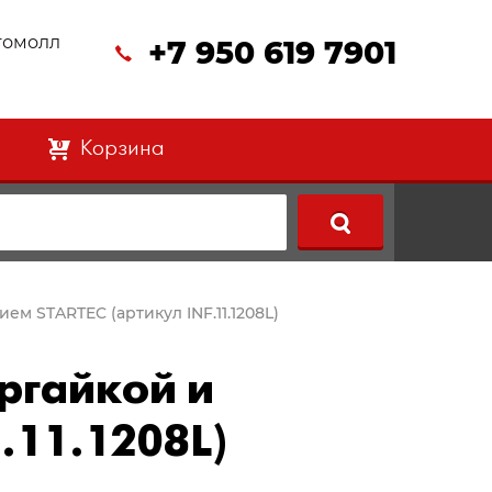
втомолл
+7 950 619 7901
Корзина
0
ем STARTEC (артикул INF.11.1208L)
тргайкой и
.11.1208L)