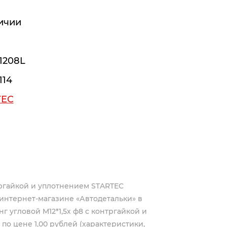
ичии
.1208L
114
TEC
тргайкой и уплотнением STARTEC
интернет-магазине «Автодетальки» в
 угловой M12*1,5х ф8 с контргайкой и
 по цене 1,00 рублей (характеристики,