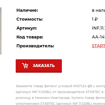
Наличие:
в нал
Стоимость:
1
Р
Артикул:
INF.11
Код товара:
АА-14
Производитель:
STAR
ЗАКАЗАТЬ
Закажите товар фитинг угловой M12*1,5х ф8 с кон
(артикул INF.11.1208L) от производителя
STARTEC
в 
розницу в Нижнем Новгороде. Купить товар фитинг
уплотнением STARTEC (артикул INF.11.1208L) можно