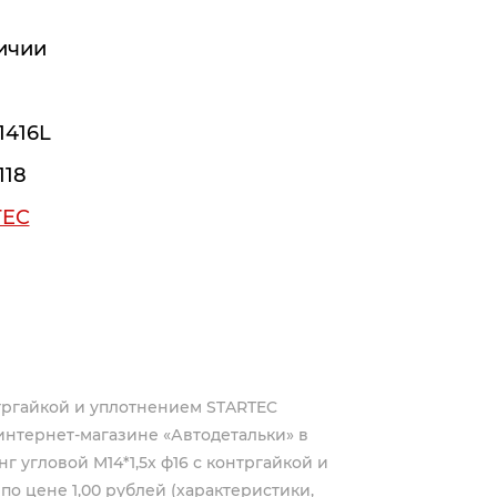
ичии
.1416L
118
TEC
нтргайкой и уплотнением STARTEC
интернет-магазине «Автодетальки» в
 угловой M14*1,5х ф16 с контргайкой и
 по цене 1,00 рублей (характеристики,