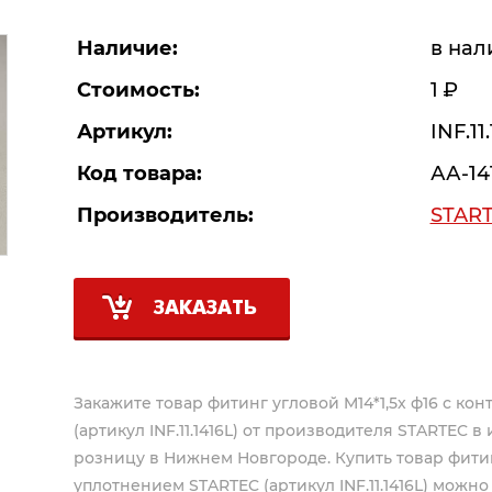
Наличие:
в нал
Стоимость:
1
Р
Артикул:
INF.11
Код товара:
АА-14
Производитель:
STAR
ЗАКАЗАТЬ
Закажите товар фитинг угловой M14*1,5х ф16 с ко
(артикул INF.11.1416L) от производителя
STARTEC
в 
розницу в Нижнем Новгороде. Купить товар фитинг
уплотнением STARTEC (артикул INF.11.1416L) можно