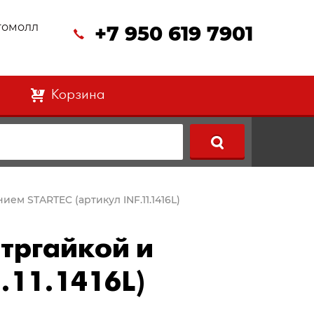
втомолл
+7 950 619 7901
Корзина
0
ием STARTEC (артикул INF.11.1416L)
нтргайкой и
.11.1416L)