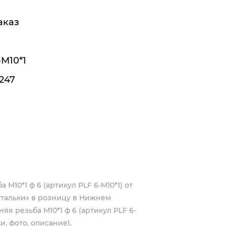
аказ
-М10*1
247
М10*1 ф 6 (артикул PLF 6-М10*1) от
тальки» в розницу в Нижнем
я резьба М10*1 ф 6 (артикул PLF 6-
и, фото, описание).