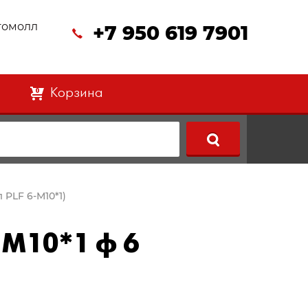
втомолл
+7 950 619 7901
Корзина
0
 PLF 6-М10*1)
 М10*1 ф 6