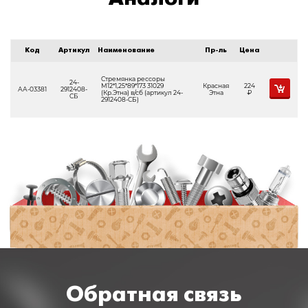
Код
Артикул
Наименование
Пр-ль
Цена
Стремянка рессоры
24-
М12*1,25*89*173 31029
Красная
224
АА-03381
2912408-
(Кр.Этна) в/сб (артикул 24-
Этна
Р
СБ
2912408-СБ)
Обратная связь