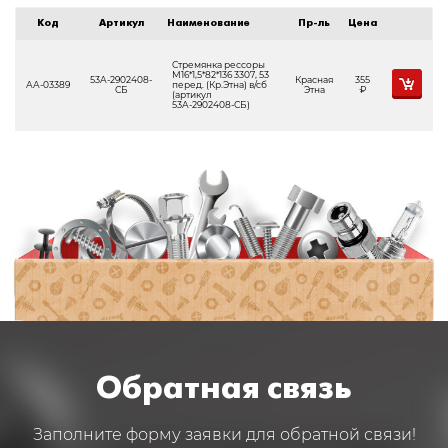
Код
Артикул
Наименование
Пр-ль
Цена
Стремянка рессоры
М16*1,5*82*136 3307, 53
53А-2902408-
Красная
355
АА-03389
перед. (Кр.Этна) в/сб
СБ
Этна
Р
(артикул
53А-2902408-СБ)
Обратная связь
Заполните форму заявки для обратной связи!