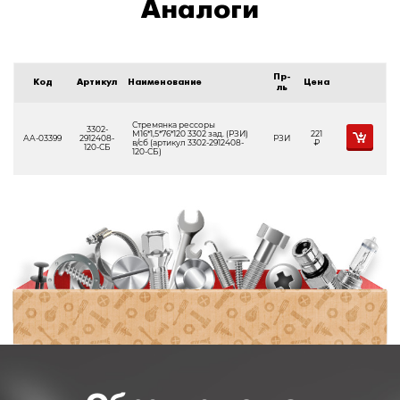
Аналоги
Пр-
Код
Артикул
Наименование
Цена
ль
Стремянка рессоры
3302-
М16*1,5*76*120 3302 зад. (РЗИ)
221
АА-03399
2912408-
РЗИ
в/сб (артикул 3302-2912408-
Р
120-СБ
120-СБ)