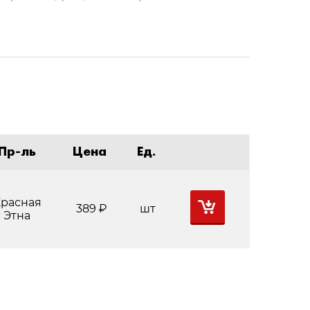
Пр-ль
Цена
Ед.
расная
389
Р
шт
Этна