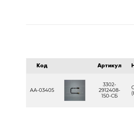
Код
Артикул
3302-
С
АА-03405
2912408-
(
150-СБ