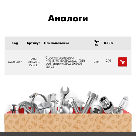
Аналоги
Пр-
Код
Артикул
Наименование
Цена
ль
Стремянка рессоры
3302-
М16*1,5*76*150 3302 зад. (РЗИ)
246
АА-03407
2912408-
РЗИ
в/сб (артикул 3302-2912408-
Р
150-СБ
150-СБ)