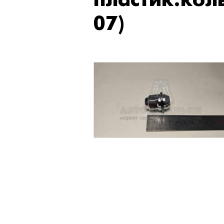
пластик.коль
07)