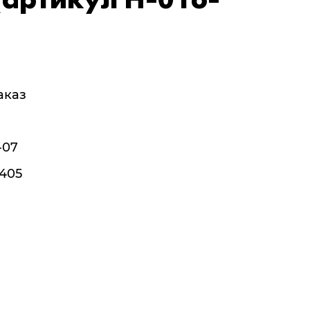
(артикул H-016-
аказ
-07
405