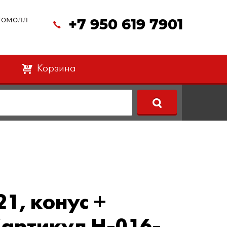
втомолл
+7 950 619 7901
Корзина
0
21, конус +