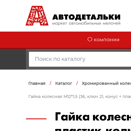
О компании
Главная
/
Каталог
/
Хромированный коле
Гайка колесная М12*1,5 (36, ключ 21, конус + пл
Гайка колесн