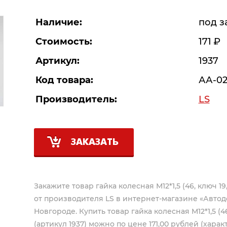
Наличие:
под з
Стоимость:
171
Р
Артикул:
1937
Код товара:
АА-02
Производитель:
LS
ЗАКАЗАТЬ
Закажите товар гайка колесная М12*1,5 (46, ключ 19,
от производителя
LS
в интернет-магазине «Автод
Новгороде. Купить товар гайка колесная М12*1,5 (46,
(артикул 1937) можно по цене 171,00 рублей (харак