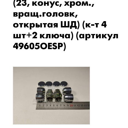
(23, конус, хром.,
вращ.головк,
открытая ШД) (к-т 4
шт+2 ключа) (артикул
49605OESP)