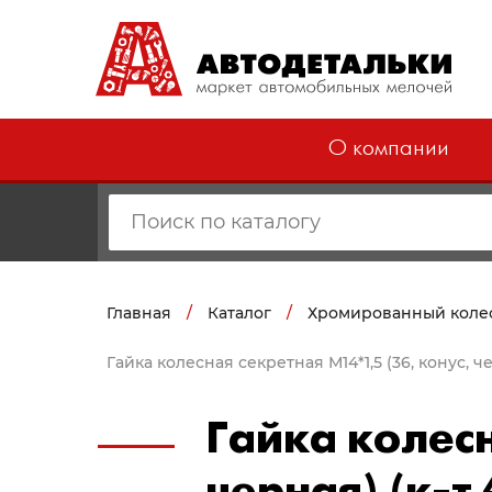
О компании
Главная
/
Каталог
/
Хромированный коле
Гайка колесная секретная М14*1,5 (36, конус, 
Гайка колесн