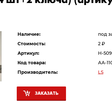
 4 шт+2 ключа) (артик
Наличие:
под з
Стоимость:
2
Р
Артикул:
H-50
Код товара:
АА-11
Производитель:
LS
ЗАКАЗАТЬ