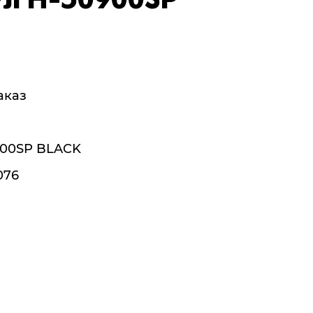
ул H-50900SP
аказ
900SP BLACK
076