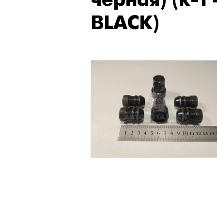
черная) (к-т
BLACK)