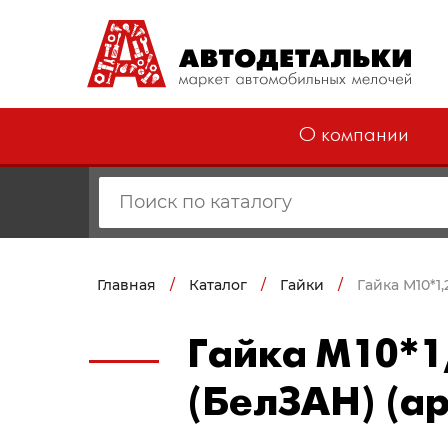
О компании
Главная
/
Каталог
/
Гайки
/
Гайка М10*1
Гайка М10*1
(БелЗАН) (а