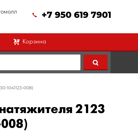
втомолл
+7 950 619 7901
Корзина
0
30-1041123-008)
 натяжителя 2123
-008)