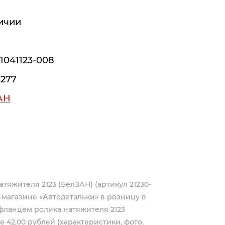
ичии
-1041123-008
277
АН
атяжителя 2123 (БелЗАН) (артикул 21230-
магазине «Автодетальки» в розницу в
 фланцем ролика натяжителя 2123
е 42,00 рублей (характеристики, фото,