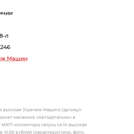
ичии
8-л
246
ёж Машин
.14 высокая (Крепёж Машин) (артикул
ернет-магазине «Автодетальки» в
М10*1 коллектора латунь кл.14 высокая
 41,00 рублей (характеристики, фото,