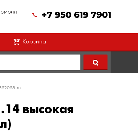
втомолл
+7 950 619 7901
Корзина
0
362068-л)
.14 высокая
л)