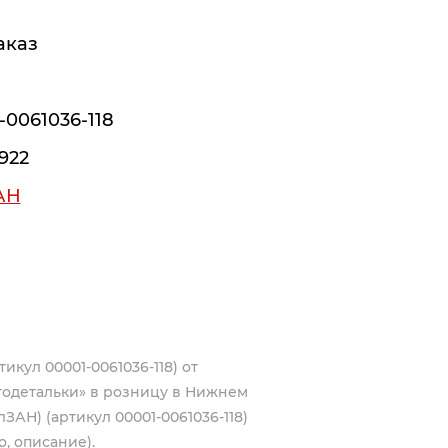
аказ
-0061036-118
922
АН
икул 00001-0061036-118) от
тодетальки» в розницу в Нижнем
лЗАН) (артикул 00001-0061036-118)
, описание).