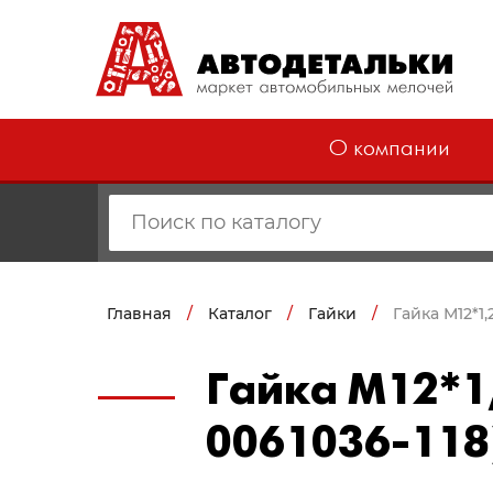
О компании
Главная
/
Каталог
/
Гайки
/
Гайка М12*1
Гайка М12*1
0061036-118