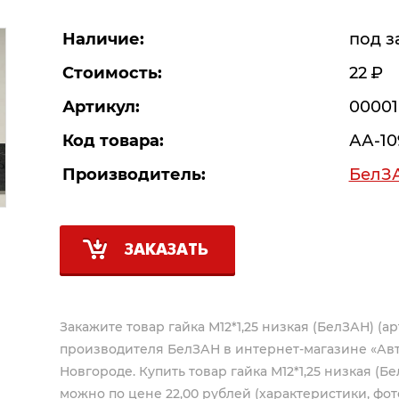
Наличие:
под з
Стоимость:
22
Р
Артикул:
00001
Код товара:
АА-10
Производитель:
БелЗ
ЗАКАЗАТЬ
Закажите товар гайка М12*1,25 низкая (БелЗАН) (арт
производителя
БелЗАН
в интернет-магазине «Ав
Новгороде. Купить товар гайка М12*1,25 низкая (Бе
можно по цене 22,00 рублей (характеристики, фото