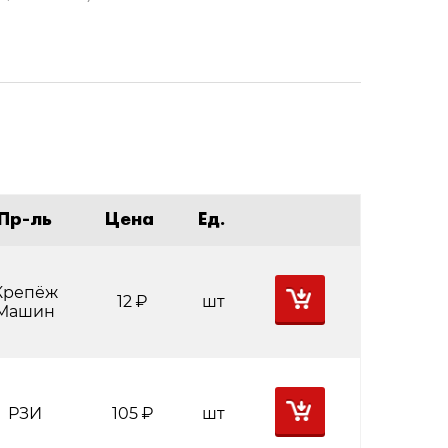
Пр-ль
Цена
Ед.
Крепёж
12
Р
шт
Машин
РЗИ
105
Р
шт