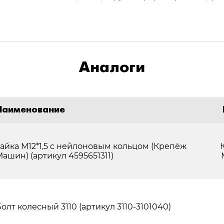
Аналоги
Наименование
Гайка М12*1,5 с нейлоновым кольцом (Крепёж
ашин) (артикул 4595651311)
олт колесный 3110 (артикул 3110-3101040)