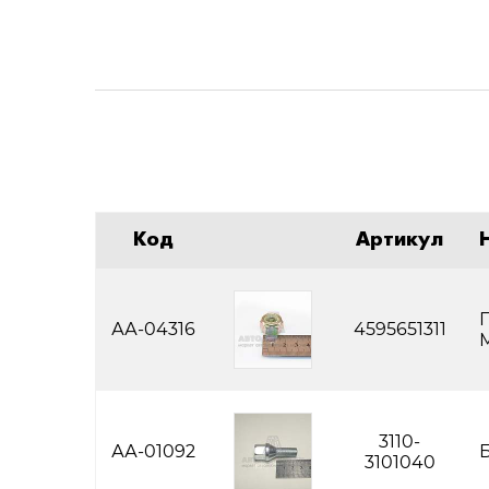
Код
Артикул
АА-04316
4595651311
М
3110-
АА-01092
Б
3101040