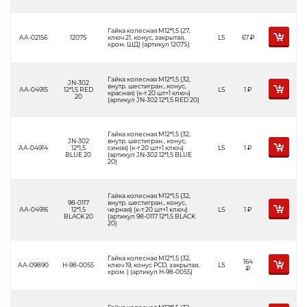
Гайка колесная М12*1,5 (27,
АА-02156
1207S
ключ 21, конус, закрытая,
LS
67
Р
хром. ШД) (артикул 1207S)
Гайка колесная М12*1,5 (32,
JN-302
внутр. шестигран., конус,
АА-04915
12*1,5 RED
LS
1
Р
красная) (к-т 20 шт+1 ключ)
20
(артикул JN-302 12*1,5 RED 20)
Гайка колесная М12*1,5 (32,
JN-302
внутр. шестигран., конус,
АА-04914
12*1,5
синяя) (к-т 20 шт+1 ключ)
LS
1
Р
BLUE 20
(артикул JN-302 12*1,5 BLUE
20)
Гайка колесная М12*1,5 (32,
98-0117
внутр. шестигран., конус,
АА-04916
12*1,5
черная) (к-т 20 шт+1 ключ)
LS
1
Р
BLACK 20
(артикул 98-0117 12*1,5 BLACK
20)
Гайка колесная М12*1,5 (32,
164
АА-09890
H-98-0055
ключ 19, конус PCD, закрытая,
LS
Р
хром. ) (артикул H-98-0055)