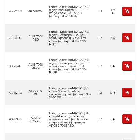
Гайка колесная М12*1,25 (40,
внутр. восьмигран.,
103
АА-02141
98-0156GA
LS
конус,хром.) ОСТАТКИ
Р
(артикул 98-0156GA)
Гайка колесная М12*1,25 (43,
внутр.шестигран., конус,
AL115-7075
АА-11996
алюм. красная) (к-т 20 шт+1
LS
4
Р
RED
ключ) (артикул AL115-7075
RED)
Гайка колесная М12*1,25 (43,
внутр.шестигран., конус,
AL115-7075
АА-11995
алюм. синяя) (к-т 20 шт+1
LS
3
Р
BLUE
ключ) (артикул AL115-7075
BLUE)
Гайка колесная М12*1,25 (47,
98-0002-
ключ 21, прессшайба,
АА-02143
LS
131
Р
06
закрытая, хром.) (артикул 98-
0002-06)
Гайка колесная М12*1,25 (50,
ключ 19, конус, открытая,
AL105-2-
АА-11986
алюм.красная) (к-т 16 шт + 4
LS
2
Р
7075 RED
секрет. +1 ключ) (артикул
AL105-2-7075 RED)