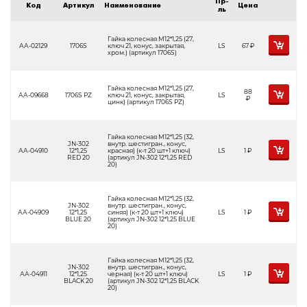
Пр-
Код
Артикул
Наименование
Цена
ль
Гайка колесная М12*1,25 (27,
АА-02129
1706S
ключ 21, конус, закрытая,
LS
67
Р
хром.) (артикул 1706S)
Гайка колесная М12*1,25 (27,
88
АА-09668
1706S PZ
ключ 21, конус, закрытая,
LS
Р
цинк) (артикул 1706S PZ)
Гайка колесная М12*1,25 (32,
JN-302
внутр. шестигран., конус,
АА-04910
12*1,25
красная) (к-т 20 шт+1 ключ)
LS
1
Р
RED 20
(артикул JN-302 12*1,25 RED
20)
Гайка колесная М12*1,25 (32,
JN-302
внутр. шестигран., конус,
АА-04909
12*1,25
синяя) (к-т 20 шт+1 ключ)
LS
1
Р
BLUE 20
(артикул JN-302 12*1,25 BLUE
20)
Гайка колесная М12*1,25 (32,
JN-302
внутр. шестигран., конус,
АА-04911
12*1,25
черная) (к-т 20 шт+1 ключ)
LS
1
Р
BLACK 20
(артикул JN-302 12*1,25 BLACK
20)