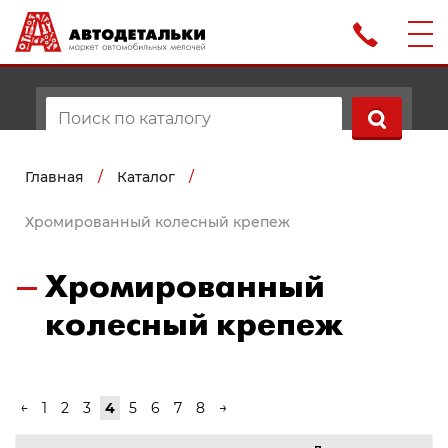
Главная
/
Каталог
/
Хромированный колесный крепеж
Хромированный
колесный крепеж
←
1
2
3
4
5
6
7
8
→