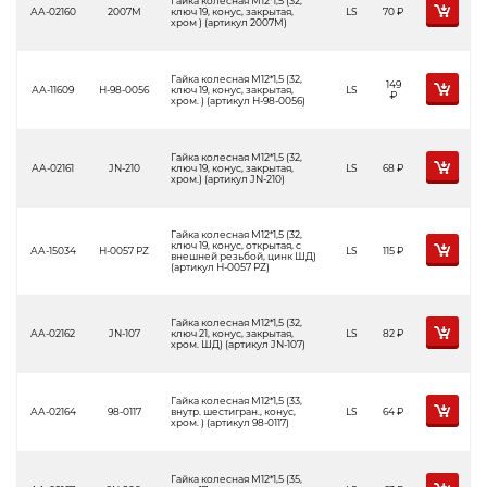
Гайка колесная М12*1,5 (32,
АА-02160
2007M
ключ 19, конус, закрытая,
LS
70
Р
хром ) (артикул 2007M)
Гайка колесная М12*1,5 (32,
149
АА-11609
H-98-0056
ключ 19, конус, закрытая,
LS
Р
хром. ) (артикул H-98-0056)
Гайка колесная М12*1,5 (32,
АА-02161
JN-210
ключ 19, конус, закрытая,
LS
68
Р
хром.) (артикул JN-210)
Гайка колесная М12*1,5 (32,
ключ 19, конус, открытая, с
АА-15034
H-0057 PZ
LS
115
Р
внешней резьбой, цинк ШД)
(артикул H-0057 PZ)
Гайка колесная М12*1,5 (32,
АА-02162
JN-107
ключ 21, конус, закрытая,
LS
82
Р
хром. ШД) (артикул JN-107)
Гайка колесная М12*1,5 (33,
АА-02164
98-0117
внутр. шестигран., конус,
LS
64
Р
хром. ) (артикул 98-0117)
Гайка колесная М12*1,5 (35,