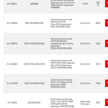
Шпилька клапанной
крышки дв. Cummins
216
АА-19554
4896991
РЗИ
ISBe КамАЗ (артикул
Р
4896991)
Шпилька колесная
М12*1,25*37 1111
АА-03865
11110-3103039-008
БелЗАН
89
Р
(БелЗАН) (артикул
11110-3103039-008)
Шпилька колесная
М12*1,25*38 2121
АА-03870
21210=3103039=009
передняя (БелЗАН)
БелЗАН
52
Р
(артикул
21210=3103039=009)
Шпилька колесная
М12*1,25*41 2121 задняя
АА-03863
21210=3104039=009
БелЗАН
57
Р
(БелЗАН) (артикул
21210=3104039=009)
Шпилька колесная
2410, УАЗ (БелЗАН)
АА-04729
03151-3103008-009
БелЗАН
76
Р
(артикул 03151-
3103008-009)
Шпилька колесная
2410, УАЗ (КРЕПКИЙ
Крепкий
АА-19129
20k3103008
81
Р
ОРЕШЕК) (10.9)
Орешек
(артикул 20k3103008)