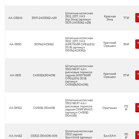
Шпилька колесная
3102, 2217, УАЗ
Красная
АА-03845
31011-2403062-п29
77
Р
(Кр.Этна) (артикул
Этна
31011-2403062-п29)
Шпилька колесная
3102, 2217, УАЗ
Крепкий
АА-19130
31011k2403062
(КРЕПКИЙ ОРЕШЕК)
93
Р
Орешек
(10.9) (артикул
31011k2403062)
Шпилька колесная
3302 NEXT 4,6 т.
дисковые тормоза
Крепкий
АА-19131
C41R92k3104018
задняя (КРЕПКИЙ
117
Р
Орешек
ОРЕШЕК) (10.9)
(артикул
C41R92k3104018)
Шпилька колесная
3302 NEXT 4,6 т.
дисковые тормоза
172
АА-18352
С41R92-3104018
Оригинал
задняя ОРИГИНАЛ
Р
(артикул С41R92-
3104018)
Шпилька колесная
3302 задняя
110
АА-14462
03302-3104018-009
БелЗАН
(БелЗАН) (артикул
Р