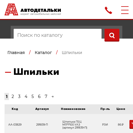
Главная
/
Каталог
/
Шпильки
Шпильки
1
2
3
4
5
6
7
→
Код
Артикул
Наименование
Пр-ль
Цена
Шпилька ГБЦ
АА-03829
291839-П
М11*1*100 УАЗ
РЗИ
86
Р
(артикул 291839-П)