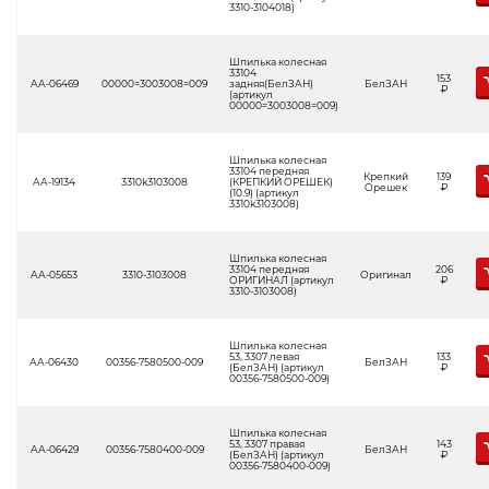
3310-3104018)
Шпилька колесная
33104
153
АА-06469
00000=3003008=009
задняя(БелЗАН)
БелЗАН
Р
(артикул
00000=3003008=009)
Шпилька колесная
33104 передняя
Крепкий
139
АА-19134
3310k3103008
(КРЕПКИЙ ОРЕШЕК)
Орешек
Р
(10.9) (артикул
3310k3103008)
Шпилька колесная
33104 передняя
206
АА-05653
3310-3103008
Оригинал
ОРИГИНАЛ (артикул
Р
3310-3103008)
Шпилька колесная
53, 3307 левая
133
АА-06430
00356-7580500-009
БелЗАН
(БелЗАН) (артикул
Р
00356-7580500-009)
Шпилька колесная
53, 3307 правая
143
АА-06429
00356-7580400-009
БелЗАН
(БелЗАН) (артикул
Р
00356-7580400-009)