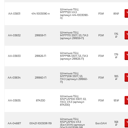
Шпилька ГБЦ
М11*1*120 УАЗ
АА-03831
414-1003090-п
РЗИ
89
Р
(артикул 414-1003090-
п)
Шпилька ГБЦ
176
АА-03832
291859-П
М11*1*170 3307, 53, ПАЗ
РЗИ
Р
(артикул 291859-П)
Шпилька ГБЦ
179
АА-03833
291826-П
М11*1*195 3307, 53, ПАЗ
РЗИ
Р
(артикул 291826-П)
Шпилька ГБЦ
М11*1*208 3307, 53,
185
АА-03834
291860-П
РЗИ
ПАЗ (артикул 291860-
Р
П)
Шпилька ГБЦ
М12*1,25*100 3307, 53,
АА-03835
874330
РЗИ
93
Р
ПАЗ, УАЗ (артикул
874330)
Шпилька ГБЦ
М12*1,25*104 УАЗ
168
АА-04887
00421-1003091-119
БелЗАН
(БелЗАН) (артикул
Р
00421-1003091-119)