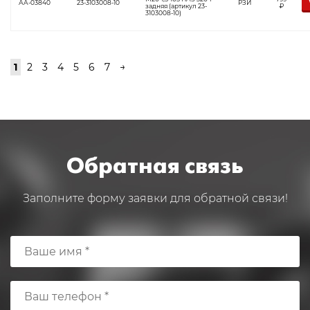
АА-03840
23-3103008-10
РЗИ
задняя (артикул 23-
Р
3103008-10)
1
2
3
4
5
6
7
→
Обратная связь
Заполните форму заявки для обратной связи!