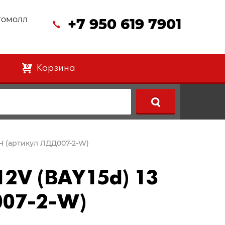
втомолл
+7 950 619 7901
Корзина
0
Ч (артикул ЛДД007-2-W)
2V (BAY15d) 13
007-2-W)