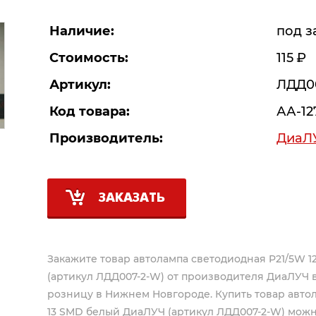
Наличие:
под з
Стоимость:
115
Р
Артикул:
ЛДД0
Код товара:
АА-12
Производитель:
ДиаЛ
ЗАКАЗАТЬ
Закажите товар автолампа светодиодная P21/5W 1
(артикул ЛДД007-2-W) от производителя
ДиаЛУЧ
в
розницу в Нижнем Новгороде. Купить товар автол
13 SMD белый ДиаЛУЧ (артикул ЛДД007-2-W) можно