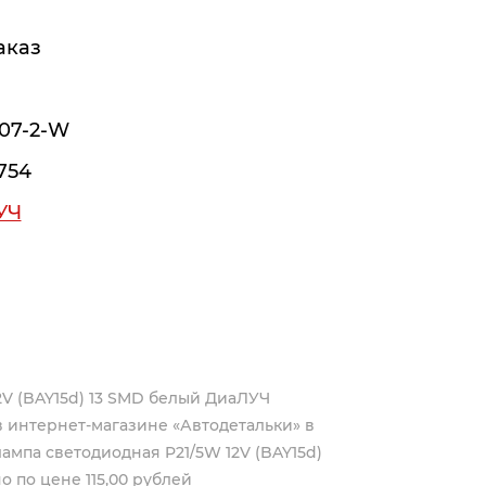
аказ
07-2-W
754
УЧ
2V (BAY15d) 13 SMD белый ДиаЛУЧ
 интернет-магазине «Автодетальки» в
ампа светодиодная P21/5W 12V (BAY15d)
 по цене 115,00 рублей